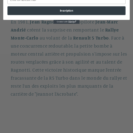
Share
Inscription
En 1981,
Jean Ragnotti
et son copilote
Jean-Marc
Andrié
créent la surprise en remportant le
Rallye
Monte-Carlo
au volant de la
Renault 5 Turbo
. Face à
une concurrence redoutable, la petite bombe à
moteur central arrière et propulsion s'impose sur les
routes verglacées grâce à son agilité et au talent de
Ragnotti. Cette victoire historique marque l’entrée
fracassante de la R5 Turbo dans le monde du rallye et
reste l’un des exploits les plus marquants de la
carrière de "Jeannot l’Acrobate".