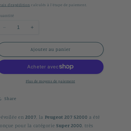
n
habituel
rais d'expédition
calculés à l'étape de paiement.
uantité
Réduire
Augmenter
la
la
quantité
quantité
de
de
Ajouter au panier
Peugeot
Peugeot
207
207
S2000
S2000
Plus de moyens de paiement
Share
évoilée en
2007
, la
Peugeot 207 S2000
a été
onçue pour la catégorie
Super 2000
, très