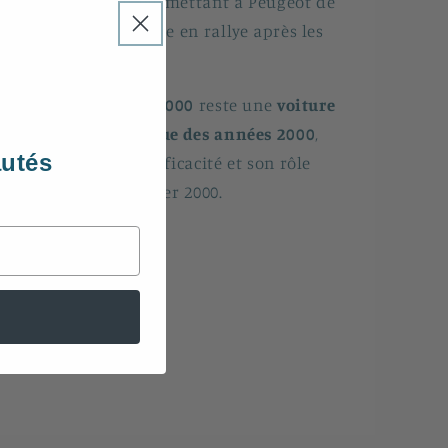
lusieurs titres et permettant à Peugeot de
rolonger son héritage en rallye après les
06 WRC et 307 WRC.
ujourd’hui, la
207 S2000
reste une
voiture
e rallye emblématique des années 2000
,
autés
ppréciée pour son efficacité et son rôle
ajeur dans l’ère Super 2000.