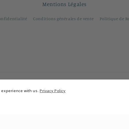
Mentions Légales
onfidentialité
Conditions générales de vente
Politique de 
 experience with us.
Privacy Policy
Moyens
de
paiement