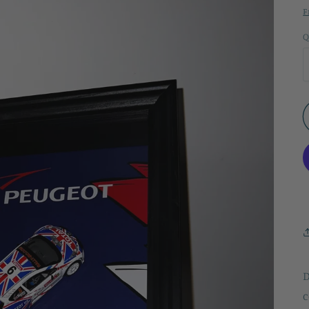
F
Q
D
c