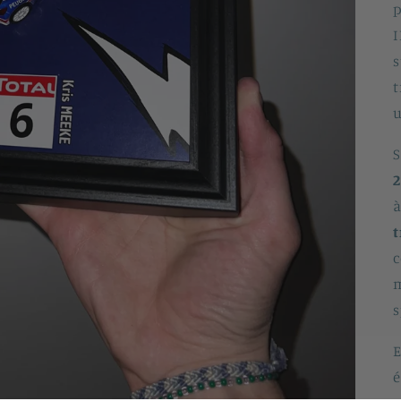
p
I
s
t
u
S
2
à
t
c
m
s
E
é