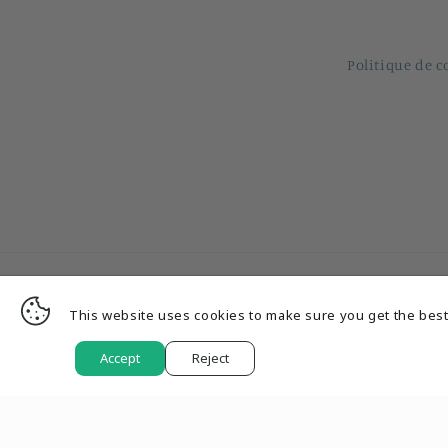
Politique de c
This website uses cookies to make sure you get the best
Pays/région
Langue
Accept
Reject
EUR € | France
Français
© 2026,
Hlcustomcar