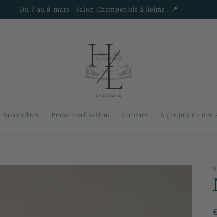
Du 7 au 8 mars - Salon Champenois à Reims ! 📍
Nos cadres
Personnalisation
Contact
A propos de nou
H