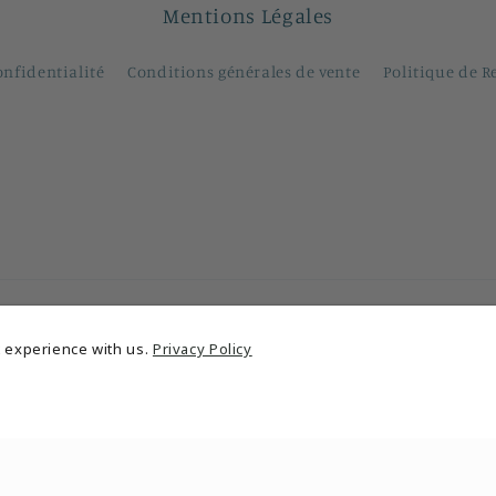
Mentions Légales
onfidentialité
Conditions générales de vente
Politique de 
 experience with us.
Privacy Policy
Moyens
de
paiement