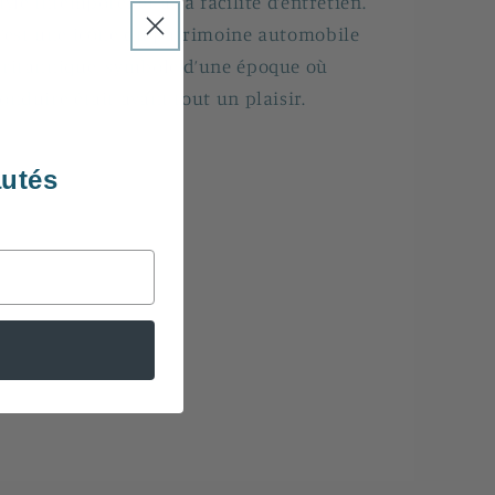
tyle intemporel et à sa facilité d’entretien.
’est une icône du patrimoine automobile
ritannique, symbole d’une époque où
onduire était avant tout un plaisir.
autés