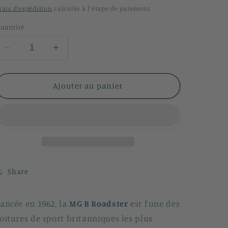
n
habituel
rais d'expédition
calculés à l'étape de paiement.
uantité
Réduire
Augmenter
la
la
quantité
quantité
de
de
Ajouter au panier
MG
MG
B
B
Roadster
Roadster
Share
ancée en 1962, la
MG B Roadster
est l’une des
oitures de sport britanniques les plus