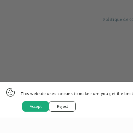
Politique de c
This website uses cookies to make sure you get the best
Pays/région
Langue
Accept
Reject
EUR € | France
Français
© 2026,
Hlcustomcar