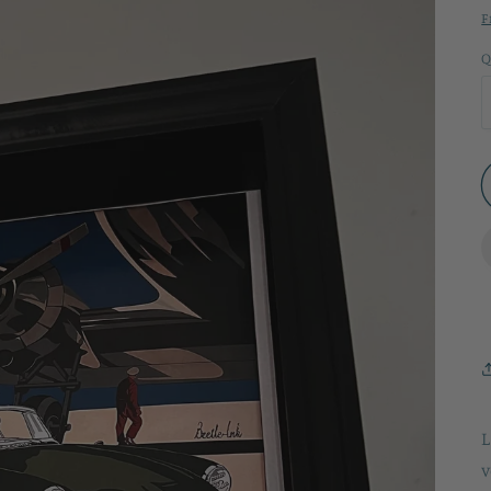
F
Q
L
v