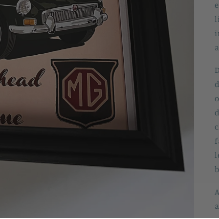
e
l
i
a
D
o
d
c
f
l
b
A
a