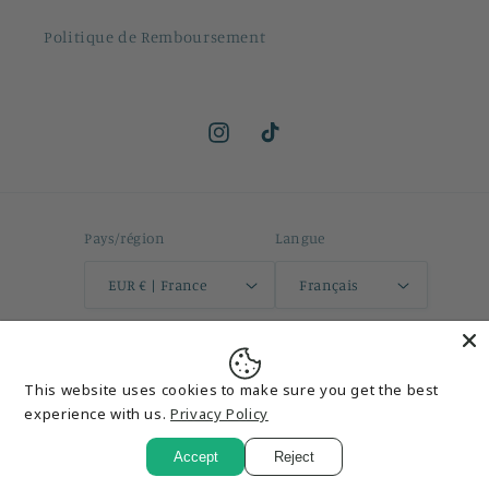
Politique de Remboursement
Instagram
TikTok
Pays/région
Langue
EUR € | France
Français
Moyens
de
This website uses cookies to make sure you get the best
paiement
experience with us.
Privacy Policy
© 2026,
Hlcustomcar
Accept
Reject