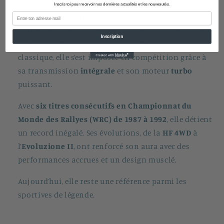
Inscris toi pour recevoir nos dernières actualités et les nouveautés.
Email
La
Lancia Delta HF Integrale
est une icône du rallye
et l’une des voitures de sport les plus mythiques des
Inscription
années 80 et 90. Développée à partir de la Delta
classique, elle s’est imposée en compétition grâce à
sa transmission
intégrale
et son moteur
turbo
puissant.
Avec
six titres consécutifs en Championnat du
Monde des Rallyes (WRC) de 1987 à 1992
, elle détient
un record inégalé. Ses évolutions, de la
HF 4WD
à
l’
Evoluzione II
, ont renforcé son aura avec des
performances accrues et un design musclé.
Aujourd’hui, elle reste une référence parmi les
sportives de légende.