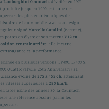
La
Lamborghini Countach
, dévoilée en 1971
t produite jusqu'en 1990, est l'une des
upercars les plus emblématiques de
'histoire de l'automobile. Avec son design
anguleux signé
Marcello Gandini
(Bertone),
es portes en élytre et son moteur
V12 en
osition centrale arrière
, elle incarne
'extravagance et la performance.
éclinée en plusieurs versions (LP400, LP400 S,
000 Quattrovalvole, 25th Anniversary), sa
uissance évolue de
375 à 455 ch
, atteignant
es vitesses supérieures à
290 km/h
.
éritable icône des années 80, la Countach
este une référence absolue parmi les
upercars.