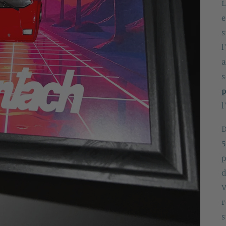
e
s
l
s
p
l
D
5
p
d
V
r
s