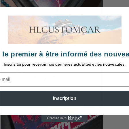
Ouvrir
le
média
3
dans
une
fenêtre
modale
 le premier à être informé des nouve
Inscris toi pour recevoir nos dernières actualités et les nouveautés.
Inscription