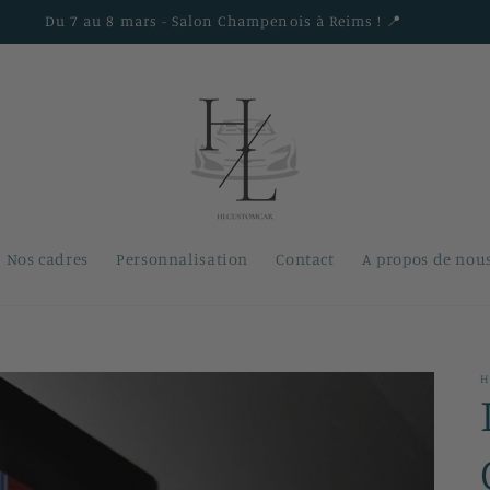
Du 7 au 8 mars - Salon Champenois à Reims ! 📍
Nos cadres
Personnalisation
Contact
A propos de nou
H