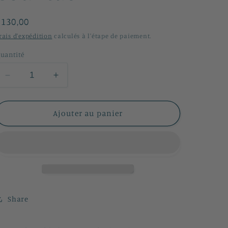
n
Prix
€130,00
habituel
rais d'expédition
calculés à l'étape de paiement.
uantité
Réduire
Augmenter
la
la
quantité
quantité
de
de
Ajouter au panier
Lamborghini
Lamborghini
Countach
Countach
Share