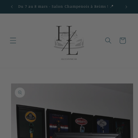
et
Du 7 au 8 mars - Salon Champenois à Reims ! 📍
passer
au
contenu
Panier
Passer aux
informations
produits