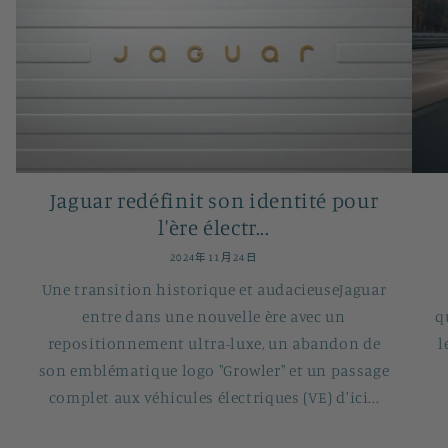
Jaguar redéfinit son identité pour
l'ère électr...
2024年11月24日
Une transition historique et audacieuseJaguar
entre dans une nouvelle ère avec un
q
repositionnement ultra-luxe, un abandon de
l
son emblématique logo "Growler" et un passage
complet aux véhicules électriques (VE) d'ici...