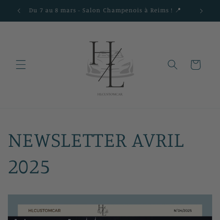
跳到内
Du 7 au 8 mars - Salon Champenois à Reims ! 📍
容
购
物
车
NEWSLETTER AVRIL
2025