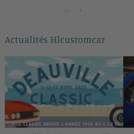
/
1
/
3
Actualités Hlcustomcar