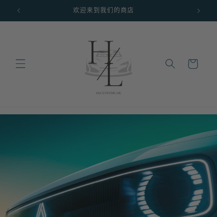
跳到内
欢迎来到我们的商店
Du 7 a
容
购
物
车