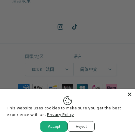
退款政策
Instagram
TikTok
国家/地区
语言
EUR € | 法国
简体中文
付
款
方
This website uses cookies to make sure you get the best
式
© 2026,
Hlcustomcar
Powerd by Shopify
experience with us.
Privacy Policy
Accept
Reject