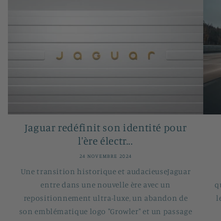
Jaguar redéfinit son identité pour
l'ère électr...
24 NOVEMBRE 2024
Une transition historique et audacieuseJaguar
entre dans une nouvelle ère avec un
q
repositionnement ultra-luxe, un abandon de
l
son emblématique logo "Growler" et un passage