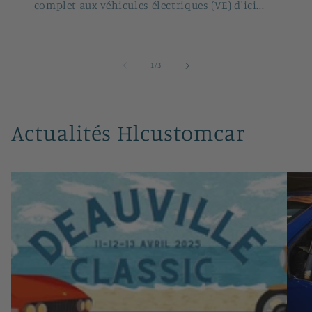
complet aux véhicules électriques (VE) d'ici...
de
1
/
3
Actualités Hlcustomcar